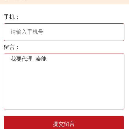
个月
【批准文号】 国药准字J20070006
手机：
【生产厂家】 杭州默沙东制药有限公司
泰能（注射用亚胺培南西司他丁钠）
留言：
【中文名称】 注射用亚胺培南西司他丁钠
【产品英文名
称】 Imipenem and Cilastatin Sodium for Injection
【功效主治】 腹腔内感染，下呼吸道感染，妇科
感染，败血症，泌尿生殖道感染，骨关节感染，皮
肤软组织感染
本品（注射用亚胺培南西司他丁钠）为一非常广谱
的抗生素，特别适用于多种病原体所致和需氧/厌
氧菌引起的混合感染，以及在病原菌未确定前的早